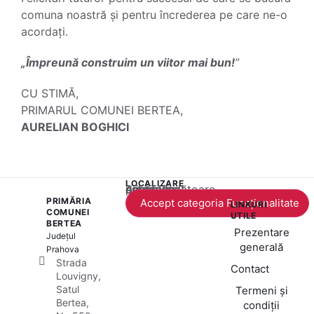
comuna noastră și pentru încrederea pe care ne-o
acordați.
„Împreună construim un viitor mai bun!
”
CU STIMĂ,
PRIMARUL COMUNEI BERTEA,
AURELIAN BOGHICI
LOCALIZARE
Acest conținut este blocat până când acceptați categoria corespunzătoare de cookie-uri.
PRIMĂRIA
Accept categoria Funcționalitate
LINKURI
COMUNEI
UTILE
BERTEA
Prezentare
Județul
generală
Prahova
Strada
Contact
Louvigny,
Satul
Termeni și
Bertea,
condiții