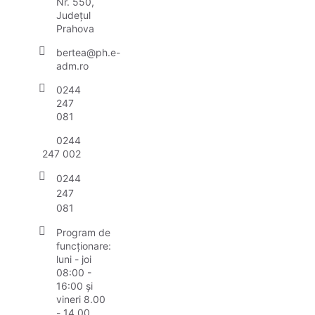
Nr. 550,
Județul
Prahova
bertea@ph.e-
adm.ro
0244
247
081
0244
247 002
0244
247
081
Program de
funcționare:
luni - joi
08:00 -
16:00 și
vineri 8.00
- 14.00