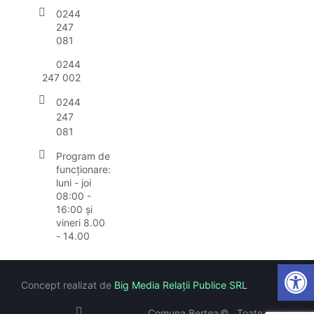
0244
247
081
0244
247 002
0244
247
081
Program de
funcționare:
luni - joi
08:00 -
16:00 și
vineri 8.00
- 14.00
Open
Concept realizat de
Big Media Relații Publice SRL
Comuna Bertea
©
Toate