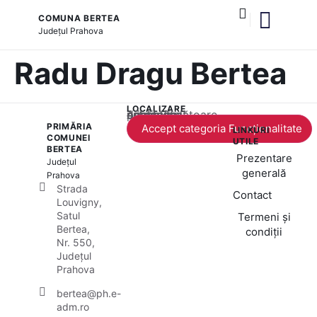
COMUNA BERTEA
Județul
Prahova
și serviciile publice
Radu Dragu Bertea
LOCALIZARE
Acest conținut este blocat până când acceptați categoria corespunzătoare de cookie-uri.
PRIMĂRIA
Accept categoria Funcționalitate
LINKURI
COMUNEI
UTILE
BERTEA
Prezentare
Județul
generală
Prahova
Strada
Contact
Louvigny,
Satul
Termeni și
Bertea,
condiții
Nr. 550,
Județul
Prahova
bertea@ph.e-
adm.ro